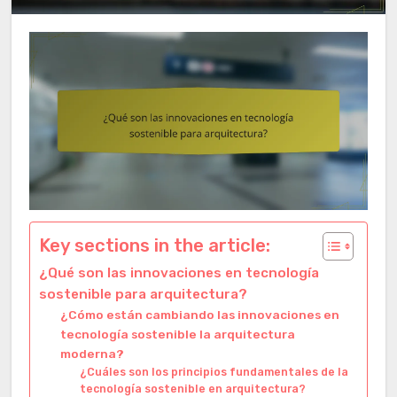
Key sections in the article:
¿Qué son las innovaciones en tecnología
sostenible para arquitectura?
¿Cómo están cambiando las innovaciones en
tecnología sostenible la arquitectura
moderna?
¿Cuáles son los principios fundamentales de la
tecnología sostenible en arquitectura?