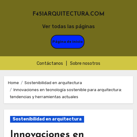
F451ARQUITECTURA.COM
Ver todas las páginas
Página de inicio
Contáctanos
|
Sobre nosotros
Skip
to
Home
Sostenibilidad en arquitectura
Innovaciones en tecnología sostenible para arquitectura:
content
tendencias y herramientas actuales
Sostenibilidad en arquitectura
Innovaciones en