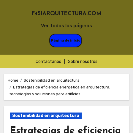
F451ARQUITECTURA.COM
Ver todas las páginas
Página de inicio
Contáctanos
|
Sobre nosotros
Skip
to
Home
Sostenibilidad en arquitectura
Estrategias de eficiencia energética en arquitectura:
content
tecnologías y soluciones para edificios
Sostenibilidad en arquitectura
Estrategias de eficiencia