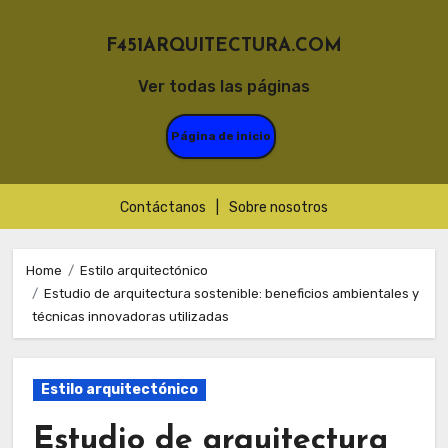
F451ARQUITECTURA.COM
Ver todas las páginas
Página de inicio
Contáctanos
|
Sobre nosotros
Skip
to
Home
Estilo arquitectónico
Estudio de arquitectura sostenible: beneficios ambientales y
content
técnicas innovadoras utilizadas
Estilo arquitectónico
Estudio de arquitectura