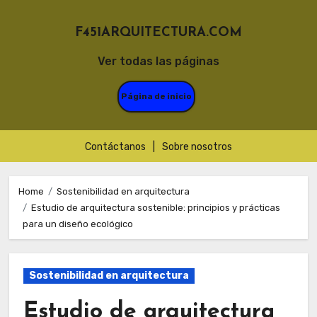
F451ARQUITECTURA.COM
Ver todas las páginas
Página de inicio
Contáctanos
|
Sobre nosotros
Skip
to
Home
Sostenibilidad en arquitectura
Estudio de arquitectura sostenible: principios y prácticas
content
para un diseño ecológico
Sostenibilidad en arquitectura
Estudio de arquitectura