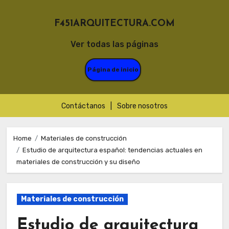
F451ARQUITECTURA.COM
Ver todas las páginas
Página de inicio
Contáctanos
|
Sobre nosotros
Skip
to
Home
Materiales de construcción
Estudio de arquitectura español: tendencias actuales en
content
materiales de construcción y su diseño
Materiales de construcción
Estudio de arquitectura