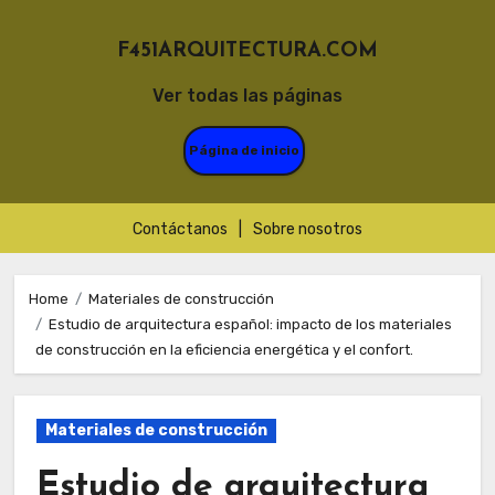
F451ARQUITECTURA.COM
Ver todas las páginas
Página de inicio
Contáctanos
|
Sobre nosotros
Skip
to
Home
Materiales de construcción
Estudio de arquitectura español: impacto de los materiales
content
de construcción en la eficiencia energética y el confort.
Materiales de construcción
Estudio de arquitectura