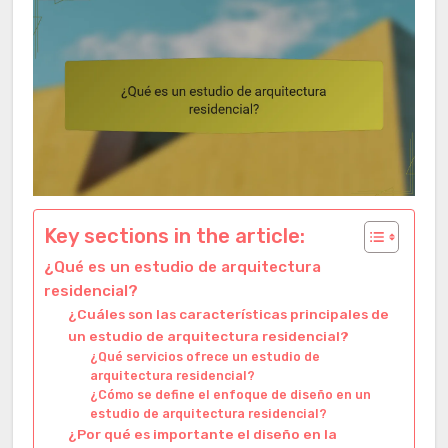
Key sections in the article:
¿Qué es un estudio de arquitectura
residencial?
¿Cuáles son las características principales de
un estudio de arquitectura residencial?
¿Qué servicios ofrece un estudio de
arquitectura residencial?
¿Cómo se define el enfoque de diseño en un
estudio de arquitectura residencial?
¿Por qué es importante el diseño en la