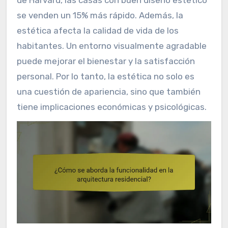
de Harvard, las casas con buen diseño estético
se venden un 15% más rápido. Además, la
estética afecta la calidad de vida de los
habitantes. Un entorno visualmente agradable
puede mejorar el bienestar y la satisfacción
personal. Por lo tanto, la estética no solo es
una cuestión de apariencia, sino que también
tiene implicaciones económicas y psicológicas.