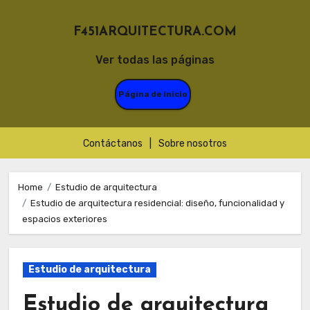
F451ARQUITECTURA.COM
Ver todas las páginas
Página de inicio
Contáctanos
|
Sobre nosotros
Skip
to
Home
Estudio de arquitectura
Estudio de arquitectura residencial: diseño, funcionalidad y
content
espacios exteriores
Estudio de arquitectura
Estudio de arquitectura