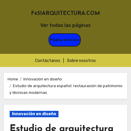
F451ARQUITECTURA.COM
Ver todas las páginas
Página de inicio
Contáctanos
|
Sobre nosotros
Skip
to
Home
Innovación en diseño
Estudio de arquitectura español: restauración de patrimonio
content
y técnicas modernas
Innovación en diseño
Estudio de arquitectura