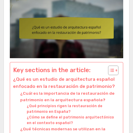
Key sections in the article:
¿Qué es un estudio de arquitectura español
enfocado en la restauración de patrimonio?
¿Cuál es la importancia de la restauración de
patrimonio en la arquitectura española?
¿Qué principios rigen la restauración de
patrimonio en España?
¿Cómo se define el patrimonio arquitectónico
en el contexto español?
¿Qué técnicas modernas se utilizan en la