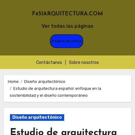
F451ARQUITECTURA.COM
Ver todas las páginas
Página de inicio
Contáctanos
|
Sobre nosotros
Skip
to
Home
Diseño arquitectónico
Estudio de arquitectura español: enfoque en la
content
sostenibilidad y el diseño contemporáneo
Diseño arquitectónico
Estudio de arquitectura