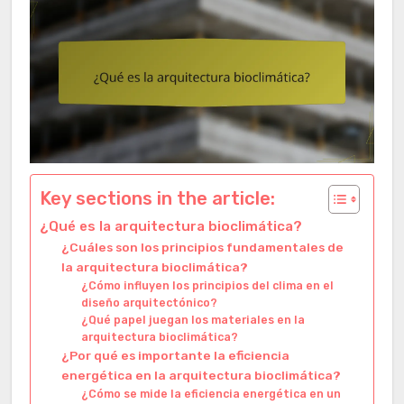
Key sections in the article:
¿Qué es la arquitectura bioclimática?
¿Cuáles son los principios fundamentales de
la arquitectura bioclimática?
¿Cómo influyen los principios del clima en el
diseño arquitectónico?
¿Qué papel juegan los materiales en la
arquitectura bioclimática?
¿Por qué es importante la eficiencia
energética en la arquitectura bioclimática?
¿Cómo se mide la eficiencia energética en un