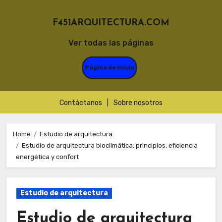
F451ARQUITECTURA.COM
Ver todas las páginas
Página de inicio
Contáctanos
|
Sobre nosotros
Skip
to
Home
Estudio de arquitectura
Estudio de arquitectura bioclimática: principios, eficiencia
content
energética y confort
Estudio de arquitectura
Estudio de arquitectura