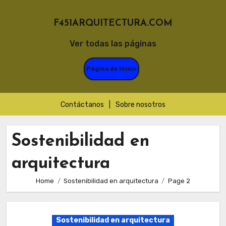
F451ARQUITECTURA.COM
Ver todas las páginas
Página de inicio
Contáctanos
|
Sobre nosotros
Skip
to
Sostenibilidad en
content
arquitectura
Home
Sostenibilidad en arquitectura
Page 2
Sostenibilidad en arquitectura