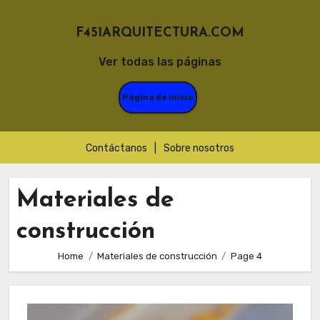
F451ARQUITECTURA.COM
Ver todas las páginas
Página de inicio
Contáctanos
|
Sobre nosotros
Skip
to
Materiales de
content
construcción
Home
Materiales de construcción
Page 4