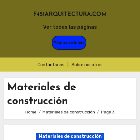
F451ARQUITECTURA.COM
Ver todas las páginas
Página de inicio
Contáctanos
|
Sobre nosotros
Skip
to
Materiales de
content
construcción
Home
Materiales de construcción
Page 3
Materiales de construcción