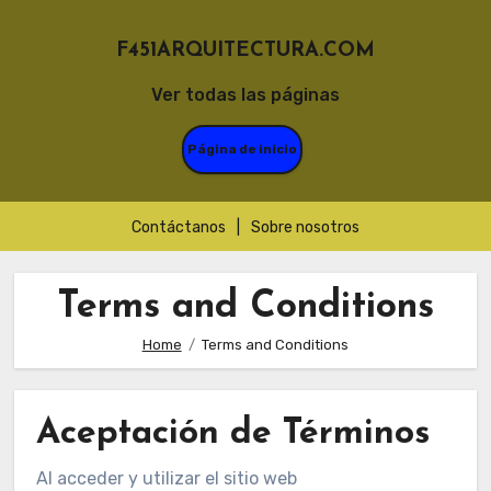
F451ARQUITECTURA.COM
Ver todas las páginas
Página de inicio
Contáctanos
|
Sobre nosotros
Skip
to
Terms and Conditions
content
Home
Terms and Conditions
Aceptación de Términos
Al acceder y utilizar el sitio web